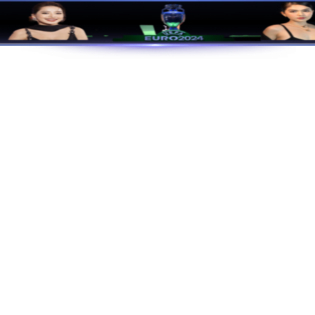
韩
欧美
11340
大姐和温柔小弟 就这个豪门姐弟爽！