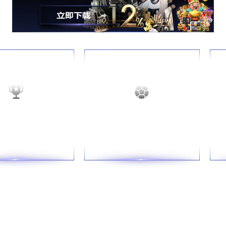
The End
注明，否则均为
壹号娱乐
原创文章，转载请注明出处。
签：
杨幂
苏新皓