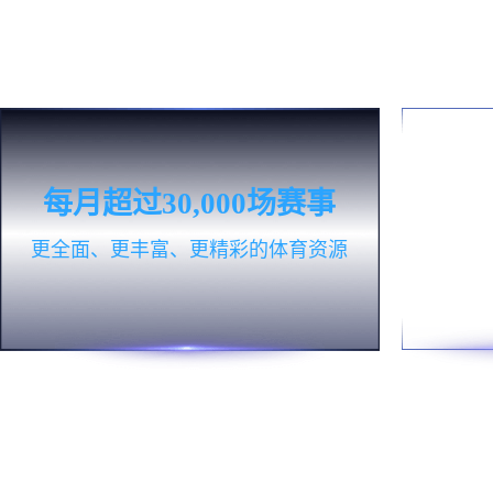
发布于：2026-02-27，除非
标